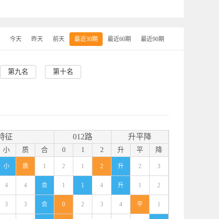
今天
昨天
前天
最近30期
最近60期
最近90期
第九名
第十名
特征
012路
升平降
小
质
合
0
1
2
升
平
降
小
质
1
2
1
2
升
2
3
4
4
合
1
1
4
升
1
2
3
3
合
0
2
3
4
平
1