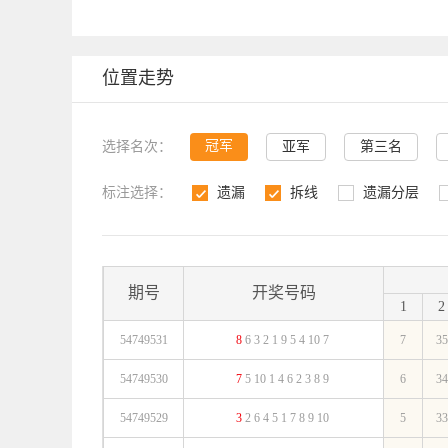
位置走势
冠军
选择名次：
亚军
第三名
标注选择：
遗漏
拆线
遗漏分层
1
2
3
4
期号
开奖号码
1
2
54749531
8
6
3
2
1
9
5
4
10
7
7
35
54749530
7
5
10
1
4
6
2
3
8
9
6
34
54749529
3
2
6
4
5
1
7
8
9
10
5
33