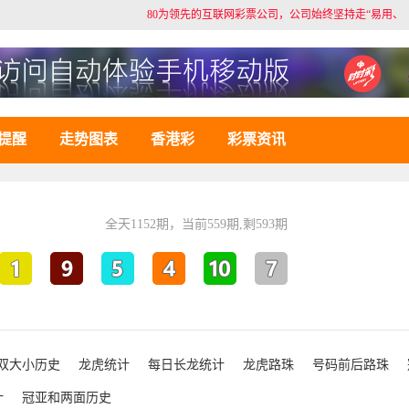
80为领先的互联网彩票公司，公司始终坚持走“易用、安全
提醒
走势图表
香港彩
彩票资讯
全天
1152
期，当前
559
期,剩
593
期
双大小历史
龙虎统计
每日长龙统计
龙虎路珠
号码前后路珠
计
冠亚和两面历史