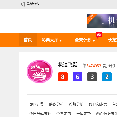
最新公告：
首页
长龙
彩票大厅
全天计划
极速飞艇
第
54749531
期 开奖
即时开奖
路珠分析
冷热分析
冠亚和走势
单
今日号码统计
位置走势
号码走势
两面数据统