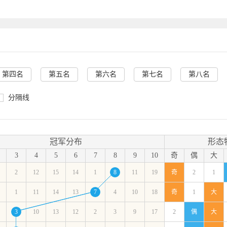
第四名
第五名
第六名
第七名
第八名
分隔线
冠军分布
形态
3
4
5
6
7
8
9
10
奇
偶
大
2
12
15
14
1
8
11
19
奇
2
1
1
11
14
13
7
4
10
18
奇
1
大
3
10
13
12
2
3
9
17
2
偶
大