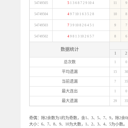
54749505
5
1
3
6
8
7
2
9
10
4
11
9
54749504
4
9
7
10
1
6
3
5
2
8
10
8
54749503
7
3
9
10
8
2
6
4
5
1
9
7
54749502
4
9
8
1
3
10
2
6
5
7
8
6
数据统计
1
2
总次数
1
0
平均遗漏
15
30
当前遗漏
7
35
最大连出
1
0
最大遗漏
29
35
奇偶：除2余数为1的为奇数，含1、3、5、7、9，除2余0
大小：6、7、8、9、10为大数，1、2、3、4、5为小数。