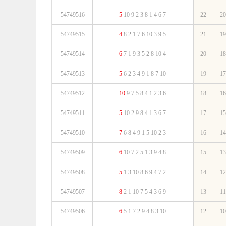
54749516
5
10
9
2
3
8
1
4
6
7
22
20
54749515
4
8
2
1
7
6
10
3
9
5
21
19
54749514
6
7
1
9
3
5
2
8
10
4
20
18
54749513
5
6
2
3
4
9
1
8
7
10
19
17
54749512
10
9
7
5
8
4
1
2
3
6
18
16
54749511
5
10
2
9
8
4
1
3
6
7
17
15
54749510
7
6
8
4
9
1
5
10
2
3
16
14
54749509
6
10
7
2
5
1
3
9
4
8
15
13
54749508
5
1
3
10
8
6
9
4
7
2
14
12
54749507
8
2
1
10
7
5
4
3
6
9
13
11
54749506
6
5
1
7
2
9
4
8
3
10
12
10