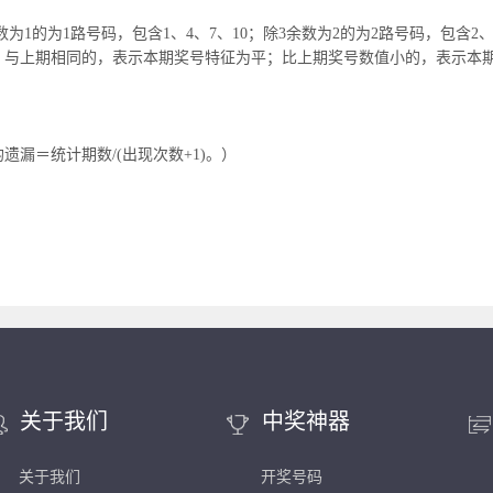
余数为1的为1路号码，包含1、4、7、10；除3余数为2的为2路号码，包含2、
；与上期相同的，表示本期奖号特征为平；比上期奖号数值小的，表示本
漏＝统计期数/(出现次数+1)。）
关于我们
中奖神器
关于我们
开奖号码