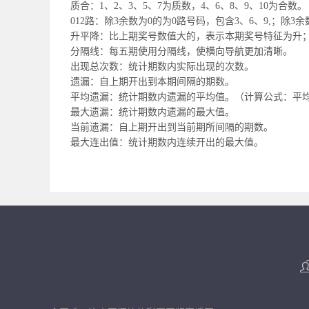
质合：1、2、3、5、7为质数，4、6、8、9、10为合数。
012路：除3余数为0的为0路号码，包含3、6、9,；除3
升平降：比上期奖号数值大的，表示本期奖号特征为升
分隔线：每五期使用分隔线，使横向导航更加清晰。
出现总次数：统计期数内实际出现的次数。
遗漏：自上期开出到本期间隔的期数。
平均遗漏：统计期数内遗漏的平均值。（计算公式：平均遗
最大遗漏：统计期数内遗漏的最大值。
当前遗漏：自上期开出到当前期所间隔的期数。
最大连出值：统计期数内连续开出的最大值。