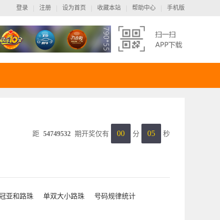
、便捷”的道路，让每个彩民享受到快捷、安全、绿色的开奖直播观看服务。依托网络
登录
|
注册
|
设为首页
|
收藏本站
|
帮助中心
|
手机版
00
05
距
54749532
期开奖仅有
分
秒
扫一扫，下载移动客户端
（IOS、Android均可扫码下载）
冠亚和路珠
单双大小路珠
号码规律统计