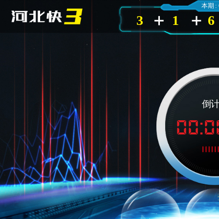
本期 :
3
1
6
倒
00:0